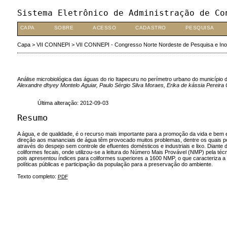
Sistema Eletrônico de Administração de Co
CAPA
SOBRE
ACESSO
CADASTRO
PESQUISA
Capa
>
VII CONNEPI
>
VII CONNEPI - Congresso Norte Nordeste de Pesquisa e In
Análise microbiológica das águas do rio Itapecuru no perímetro urbano do município
Alexandre dhyey Montelo Aguiar, Paulo Sérgio Silva Moraes, Erika de kássia Pereir
Última alteração: 2012-09-03
Resumo
A água, e de qualidade, é o recurso mais importante para a promoção da vida e bem
direção aos mananciais de água têm provocado muitos problemas, dentre os quais po
através do despejo sem controle de efluentes domésticos e industriais e lixo. Diante
coliformes fecais, onde utilizou-se a leitura do Número Mais Provável (NMP) pela t
pois apresentou índices para coliformes superiores a 1600 NMP, o que caracteriza 
políticas públicas e participação da população para a preservação do ambiente.
Texto completo:
PDF