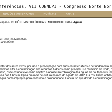
nferências, VII CONNEPI - Congresso Norte Nor
EDIÇÕES ANTERIORES
NOTÍCIAS
ANAIS
ovação
>
19. CIÊNCIAS BIOLÓGICAS - MICROBIOLOGIA
>
Aguiar
 de Codó, no Maranhão.
a Cantanhede
 estar dos seres vivos, por isso a preocupação com suas características é de fundamenta
demos citar a contaminação dos recursos hídricos como principal. No município de Codó, n
 disso, esse estudo teve como objetivo a análise microbiológica das águas do rio Itapecuru
écnica dos tubos múltiplos em meio de cultura no mês de agosto de 2012. Os resultados ob
a água como imprópria para consumo e balneabilidade. Conclui-se que devido à contaminação