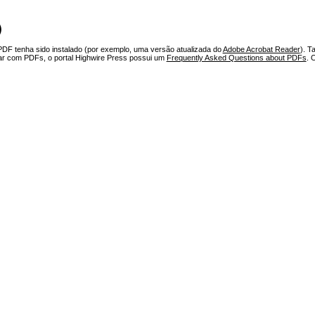
)
PDF tenha sido instalado (por exemplo, uma versão atualizada do
Adobe Acrobat Reader
). T
har com PDFs, o portal Highwire Press possui um
Frequently Asked Questions about PDFs
. 