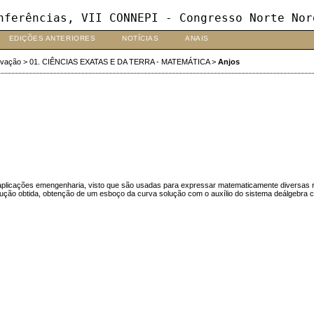
nferências, VII CONNEPI - Congresso Norte Nor
EDIÇÕES ANTERIORES
NOTÍCIAS
ANAIS
ovação
>
01. CIÊNCIAS EXATAS E DA TERRA - MATEMÁTICA
>
Anjos
aplicações emengenharia, visto que são usadas para expressar matematicamente diversas r
solução obtida, obtenção de um esboço da curva solução com o auxílio do sistema deálgeb