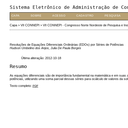
Sistema Eletrônico de Administração de Co
CAPA
SOBRE
ACESSO
CADASTRO
PESQUISA
Capa
>
VII CONNEPI
>
VII CONNEPI - Congresso Norte Nordeste de Pesquisa e In
Resoluções de Equações Diferenciais Ordinárias (EDOs) por Séries de Potências
Hudson Umbelino dos Anjos, Julia De Paula Borges
Última alteração: 2012-10-18
Resumo
As equações diferenciais são de importância fundamental na matemática e em suas 
potências, utilizando uma soma parcial dessas séries para ocálculo de valores da 
Texto completo:
PDF