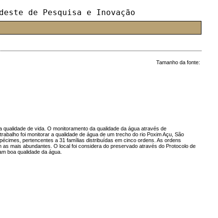
deste de Pesquisa e Inovação
Tamanho da fonte:
 qualidade de vida. O monitoramento da qualidade da água através de
trabalho foi monitorar a qualidade de água de um trecho do rio Poxim Açu, São
pécimes, pertencentes a 31 famílias distribuídas em cinco ordens. As ordens
as mais abundantes. O local foi considera do preservado através do Protocolo de
am boa qualidade da água.