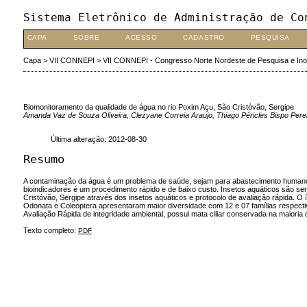
Sistema Eletrônico de Administração de Co
CAPA
SOBRE
ACESSO
CADASTRO
PESQUISA
Capa
>
VII CONNEPI
>
VII CONNEPI - Congresso Norte Nordeste de Pesquisa e In
Biomonitoramento da qualidade de água no rio Poxim Açu, São Cristóvão, Sergipe
Amanda Vaz de Souza Oliveira, Clezyane Correia Araujo, Thiago Péricles Bispo Perei
Última alteração: 2012-08-30
Resumo
A contaminação da água é um problema de saúde, sejam para abastecimento humano o
bioindicadores é um procedimento rápido e de baixo custo. Insetos aquáticos são sen
Cristóvão, Sergipe através dos insetos aquáticos e protocolo de avaliação rápida. O
Odonata e Coleoptera apresentaram maior diversidade com 12 e 07 famílias respect
Avaliação Rápida de integridade ambiental, possui mata ciliar conservada na maior
Texto completo:
PDF