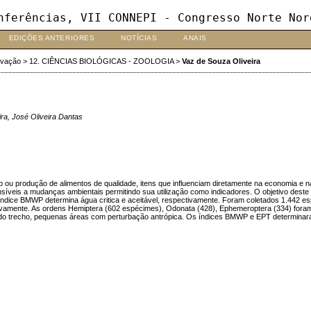
nferências, VII CONNEPI - Congresso Norte Nor
EDIÇÕES ANTERIORES
NOTÍCIAS
ANAIS
ovação
>
12. CIÊNCIAS BIOLÓGICAS - ZOOLOGIA
>
Vaz de Souza Oliveira
ra, José Oliveira Dantas
u produção de alimentos de qualidade, itens que influenciam diretamente na economia e na
síveis a mudanças ambientais permitindo sua utilização como indicadores. O objetivo deste 
 índice BMWP determina água critica e aceitável, respectivamente. Foram coletados 1.442 es
ivamente. As ordens Hemiptera (602 espécimes), Odonata (428), Ephemeroptera (334) foram 
ia do trecho, pequenas áreas com perturbação antrópica. Os índices BMWP e EPT determinar