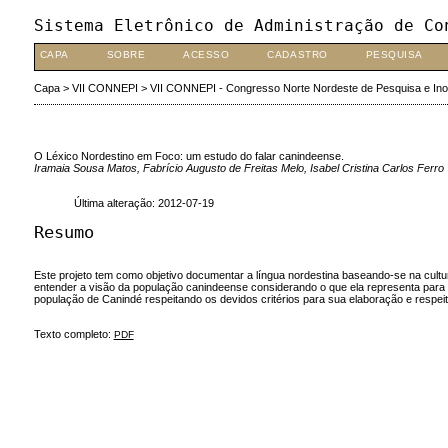
Sistema Eletrônico de Administração de Co
CAPA
SOBRE
ACESSO
CADASTRO
PESQUISA
Capa
>
VII CONNEPI
>
VII CONNEPI - Congresso Norte Nordeste de Pesquisa e In
O Léxico Nordestino em Foco: um estudo do falar canindeense.
Iramaia Sousa Matos, Fabrício Augusto de Freitas Melo, Isabel Cristina Carlos Ferro
Última alteração: 2012-07-19
Resumo
Este projeto tem como objetivo documentar a língua nordestina baseando-se na cultur
entender a visão da população canindeense considerando o que ela representa para os
população de Canindé respeitando os devidos critérios para sua elaboração e respei
Texto completo:
PDF