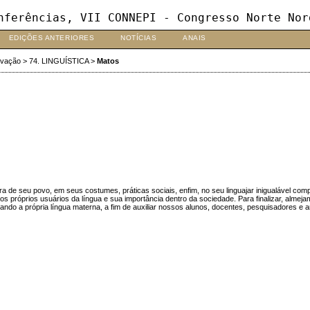
nferências, VII CONNEPI - Congresso Norte Nor
EDIÇÕES ANTERIORES
NOTÍCIAS
ANAIS
ovação
>
74. LINGUÍSTICA
>
Matos
a de seu povo, em seus costumes, práticas sociais, enfim, no seu linguajar inigualável com
 próprios usuários da língua e sua importância dentro da sociedade. Para finalizar, almejam
tando a própria língua materna, a fim de auxiliar nossos alunos, docentes, pesquisadores e