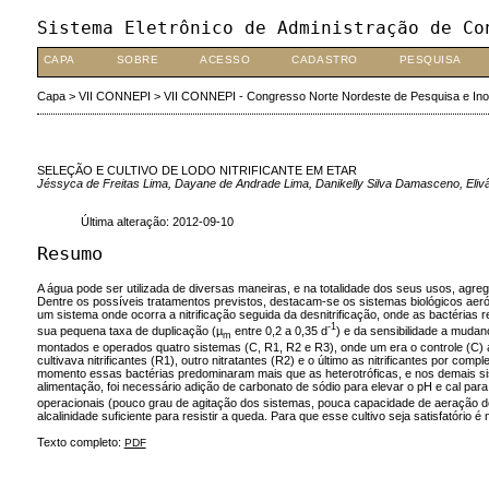
Sistema Eletrônico de Administração de Co
CAPA
SOBRE
ACESSO
CADASTRO
PESQUISA
Capa
>
VII CONNEPI
>
VII CONNEPI - Congresso Norte Nordeste de Pesquisa e In
SELEÇÃO E CULTIVO DE LODO NITRIFICANTE EM ETAR
Jéssyca de Freitas Lima, Dayane de Andrade Lima, Danikelly Silva Damasceno, Eliv
Última alteração: 2012-09-10
Resumo
A água pode ser utilizada de diversas maneiras, e na totalidade dos seus usos, ag
Dentre os possíveis tratamentos previstos, destacam-se os sistemas biológicos aeró
um sistema onde ocorra a nitrificação seguida da desnitrificação, onde as bactérias 
-1
sua pequena taxa de duplicação (µ
entre 0,2 a 0,35 d
) e da sensibilidade a mudan
m
montados e operados quatro sistemas (C, R1, R2 e R3), onde um era o controle (C)
cultivava nitrificantes (R1), outro nitratantes (R2) e o último as nitrificantes por com
momento essas bactérias predominaram mais que as heterotróficas, e nos demais sis
alimentação, foi necessário adição de carbonato de sódio para elevar o pH e cal pa
operacionais (pouco grau de agitação dos sistemas, pouca capacidade de aeração do
alcalinidade suficiente para resistir a queda. Para que esse cultivo seja satisfatório 
Texto completo:
PDF