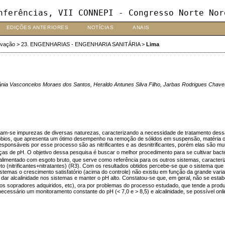
nferências, VII CONNEPI - Congresso Norte Nor
EDIÇÕES ANTERIORES
NOTÍCIAS
ANAIS
ovação
>
23. ENGENHARIAS - ENGENHARIA SANITÁRIA
>
Lima
ânia Vasconcelos Moraes dos Santos, Heraldo Antunes Silva Filho, Jarbas Rodrigues Chave
regam-se impurezas de diversas naturezas, caracterizando a necessidade de tratamento dess
bios, que apresenta um ótimo desempenho na remoção de sólidos em suspensão, matéria orgâ
responsáveis por esse processo são as nitrificantes e as desnitrificantes, porém elas são mu
ças de pH. O objetivo dessa pesquisa é buscar o melhor procedimento para se cultivar bacté
 alimentado com esgoto bruto, que serve como referência para os outros sistemas, caract
pleto (nitrificantes+nitratantes) (R3). Com os resultados obtidos percebe-se que o sistema que 
temas o crescimento satisfatório (acima do controle) não existiu em função da grande var
ra dar alcalinidade nos sistemas e manter o pH alto. Constatou-se que, em geral, não se e
s sopradores adquiridos, etc), ora por problemas do processo estudado, que tende a produ
é necessário um monitoramento constante do pH (< 7,0 e > 8,5) e alcalinidade, se possível onli