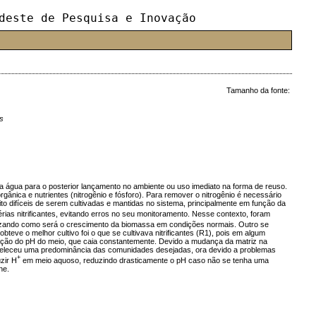
deste de Pesquisa e Inovação
Tamanho da fonte:
s
a água para o posterior lançamento no ambiente ou uso imediato na forma de reuso.
nica e nutrientes (nitrogênio e fósforo). Para remover o nitrogênio é necessário
ito difíceis de serem cultivadas e mantidas no sistema, principalmente em função da
rias nitrificantes, evitando erros no seu monitoramento. Nesse contexto, foram
erizando como será o crescimento da biomassa em condições normais. Outro se
obteve o melhor cultivo foi o que se cultivava nitrificantes (R1), pois em algum
iação do pH do meio, que caia constantemente. Devido a mudança da matriz na
stabeleceu uma predominância das comunidades desejadas, ora devido a problemas
+
zir H
em meio aquoso, reduzindo drasticamente o pH caso não se tenha uma
ne.