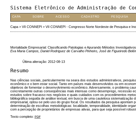
Sistema Eletrônico de Administração de Co
CAPA
SOBRE
ACESSO
CADASTRO
PESQUISA
Capa
>
VII CONNEPI
>
VII CONNEPI - Congresso Norte Nordeste de Pesquisa e In
Mortalidade Empresarial: Classificando Patologias e Apurando Métodos Investigativos
Eva Maria Campos, Daniel Rodriguez de Carvalho Pinheiro, José de Figueiredo Belé
Última alteração: 2012-08-13
Resumo
Nas ciências sociais, particularmente na seara dos estudos administrativos, pesqui
econômico e o bem estar social. Tanto em países mais desenvolvidos ou em economi
objetivos de fomentar o desenvolvimento econômico. Adversamente, o problema caus
concretamente outras conseqüências mais intensas como desemprego, recessão econô
estudos sobre fracasso nos negócios e quais cuidados com os procedimentos metodo
bibliográfica seguida de análise textual, em busca de uma cautelosa sistematização
empresarial, optou-se pelo uso do grupo focal. Os resultados da pesquisa apontam p
determinação de escolhas metodológicas: localidade, temporalidade, identidade org
com a percepção de proprietários de empresas ativas, para que seja possível robus
Texto completo:
PDF