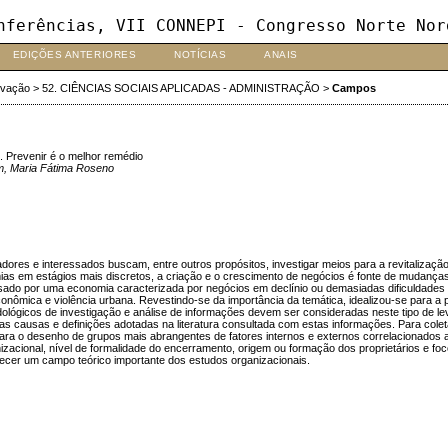
nferências, VII CONNEPI - Congresso Norte Nor
EDIÇÕES ANTERIORES
NOTÍCIAS
ANAIS
ovação
>
52. CIÊNCIAS SOCIAIS APLICADAS - ADMINISTRAÇÃO
>
Campos
. Prevenir é o melhor remédio
m, Maria Fátima Roseno
sadores e interessados buscam, entre outros propósitos, investigar meios para a revitaliza
as em estágios mais discretos, a criação e o crescimento de negócios é fonte de mudanças
ado por uma economia caracterizada por negócios em declínio ou demasiadas dificuldades e
mica e violência urbana. Revestindo-se da importância da temática, idealizou-se para a p
lógicos de investigação e análise de informações devem ser consideradas neste tipo de 
 das causas e definições adotadas na literatura consultada com estas informações. Para col
ara o desenho de grupos mais abrangentes de fatores internos e externos correlacionados a
anizacional, nível de formalidade do encerramento, origem ou formação dos proprietários e
tecer um campo teórico importante dos estudos organizacionais.