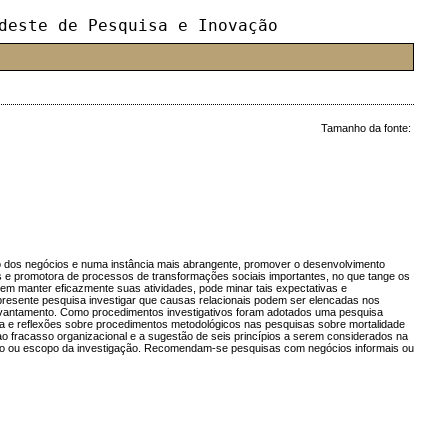
deste de Pesquisa e Inovação
Tamanho da fonte:
ção dos negócios e numa instância mais abrangente, promover o desenvolvimento
 e promotora de processos de transformações sociais importantes, no que tange os
m manter eficazmente suas atividades, pode minar tais expectativas e
resente pesquisa investigar que causas relacionais podem ser elencadas nos
levantamento. Como procedimentos investigativos foram adotados uma pesquisa
eta e reflexões sobre procedimentos metodológicos nas pesquisas sobre mortalidade
o fracasso organizacional e a sugestão de seis princípios a serem considerados na
 foco ou escopo da investigação. Recomendam-se pesquisas com negócios informais ou