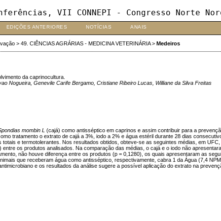
nferências, VII CONNEPI - Congresso Norte Nor
EDIÇÕES ANTERIORES
NOTÍCIAS
ANAIS
ovação
>
49. CIÊNCIAS AGRÁRIAS - MEDICINA VETERINÁRIA
>
Medeiros
lvimento da caprinocultura.
ao Nogueira, Genevile Carife Bergamo, Cristiane Ribeiro Lucas, Williane da Silva Freitas
Spondias mombin L
(cajá) como antisséptico em caprinos e assim contribuir para a prevençã
mo tratamento o extrato de cajá a 3%, iodo a 2% e água estéril durante 28 dias consecutivos,
 totais e termotolerantes. Nos resultados obtidos, obteve-se as seguintes médias, em UFC,
147) entre os produtos analisados. Na comparação das médias, o cajá e o iodo não apresentar
amento, não houve diferença entre os produtos (p = 0,1280), os quais apresentaram as se
animais que receberam água como antisséptico, respectivamente, cabra 1 da Água (7,4 NPM /
antimicrobiano e os resultados da análise sugere a possível aplicação do extrato na prevenç