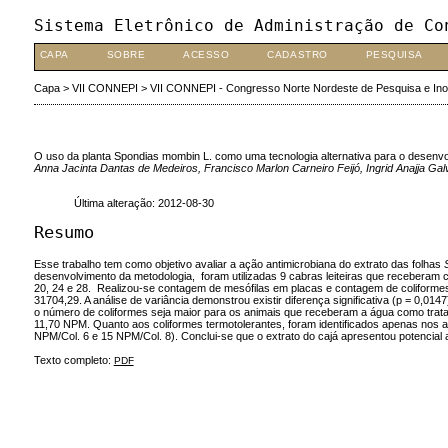
Sistema Eletrônico de Administração de Co
CAPA
SOBRE
ACESSO
CADASTRO
PESQUISA
Capa
>
VII CONNEPI
>
VII CONNEPI - Congresso Norte Nordeste de Pesquisa e In
O uso da planta Spondias mombin L. como uma tecnologia alternativa para o desenvo
Anna Jacinta Dantas de Medeiros, Francisco Marlon Carneiro Feijó, Ingrid Anajja Galv
Última alteração: 2012-08-30
Resumo
Esse trabalho tem como objetivo avaliar a ação antimicrobiana do extrato das folhas
desenvolvimento da metodologia, foram utilizadas 9 cabras leiteiras que receberam co
20, 24 e 28. Realizou-se contagem de mesófilas em placas e contagem de coliformes
31704,29. A análise de variância demonstrou existir diferença significativa (p = 0,0
o número de coliformes seja maior para os animais que receberam a água como trat
11,70 NPM. Quanto aos coliformes termotolerantes, foram identificados apenas nos 
NPM/Col. 6 e 15 NPM/Col. 8). Conclui-se que o extrato do cajá apresentou potencial 
Texto completo:
PDF