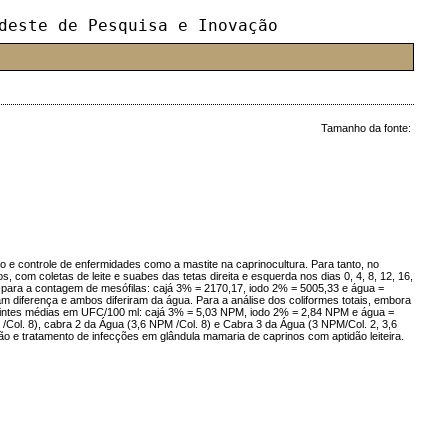
deste de Pesquisa e Inovação
Tamanho da fonte:
o e controle de enfermidades como a mastite na caprinocultura. Para tanto, no
 com coletas de leite e suabes das tetas direita e esquerda nos dias 0, 4, 8, 12, 16,
 para a contagem de mesófilas: cajá 3% = 2170,17, iodo 2% = 5005,33 e água =
am diferença e ambos diferiram da água. Para a análise dos coliformes totais, embora
guintes médias em UFC/100 ml: cajá 3% = 5,03 NPM, iodo 2% = 2,84 NPM e água =
Col. 8), cabra 2 da Água (3,6 NPM /Col. 8) e Cabra 3 da Água (3 NPM/Col. 2, 3,6
ão e tratamento de infecções em glândula mamaria de caprinos com aptidão leiteira.