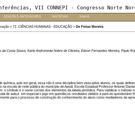
nferências, VII CONNEPI - Congresso Norte Nor
EDIÇÕES ANTERIORES
NOTÍCIAS
ANAIS
ovação
>
72. CIÊNCIAS HUMANAS - EDUCAÇÃO
>
De Feitas Moreira
es da Costa Sousa, Karla Andromeda Nobre de Oliveira, Edson Fernandes Moreira, Paulo R
e química, pois em geral, essa não é uma disciplina bem vista pelos alunos, os quais define
dio na escola de rede pública do município de Apodi, Escola Estadual Professor Antonio Dan
com o símbolo e o nome correto dos elementos da tabela periódica. Para viabilizar o método 
ala de aula,e em especial o jogo em questão,os resultados obtidos a parti do questionário
cantemente para o processo de construção do conhecimento do aluno como mediadores da apren