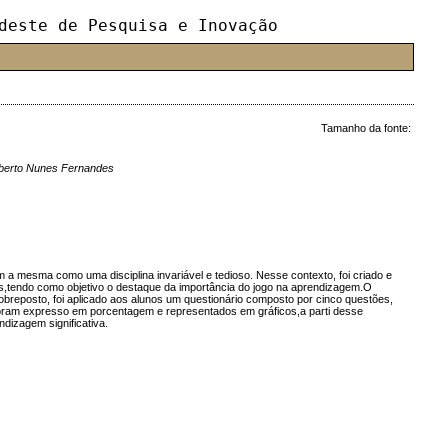
deste de Pesquisa e Inovação
Tamanho da fonte:
oberto Nunes Fernandes
m a mesma como uma disciplina invariável e tedioso. Nesse contexto, foi criado e
tas,tendo como objetivo o destaque da importância do jogo na aprendizagem.O
sobreposto, foi aplicado aos alunos um questionário composto por cinco questões,
 foram expresso em porcentagem e representados em gráficos,a parti desse
dizagem significativa.