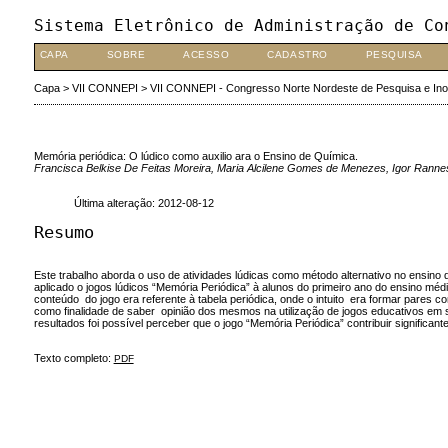
Sistema Eletrônico de Administração de Co
CAPA
SOBRE
ACESSO
CADASTRO
PESQUISA
Capa
>
VII CONNEPI
>
VII CONNEPI - Congresso Norte Nordeste de Pesquisa e In
Memória periódica: O lúdico como auxilio ara o Ensino de Química.
Francisca Belkise De Feitas Moreira, Maria Alcilene Gomes de Menezes, Igor Rann
Última alteração: 2012-08-12
Resumo
Este trabalho aborda o uso de atividades lúdicas como método alternativo no ensino d
aplicado o jogos lúdicos “Memória Periódica” à alunos do primeiro ano do ensino mé
conteúdo do jogo era referente à tabela periódica, onde o intuito era formar pares 
como finalidade de saber opinião dos mesmos na utilização de jogos educativos em s
resultados foi possível perceber que o jogo “Memória Periódica” contribuir signifi
Texto completo:
PDF