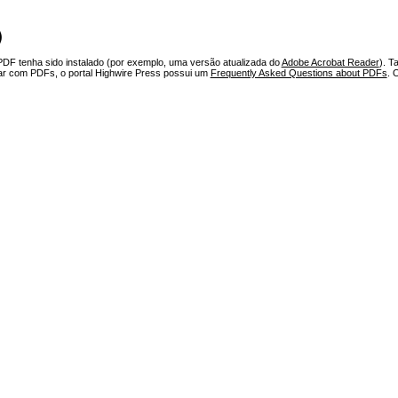
)
PDF tenha sido instalado (por exemplo, uma versão atualizada do
Adobe Acrobat Reader
). T
har com PDFs, o portal Highwire Press possui um
Frequently Asked Questions about PDFs
. 