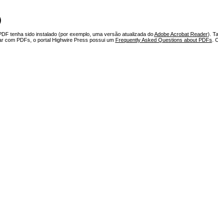
)
PDF tenha sido instalado (por exemplo, uma versão atualizada do
Adobe Acrobat Reader
). T
har com PDFs, o portal Highwire Press possui um
Frequently Asked Questions about PDFs
. 