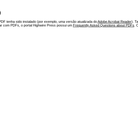
)
PDF tenha sido instalado (por exemplo, uma versão atualizada do
Adobe Acrobat Reader
). T
har com PDFs, o portal Highwire Press possui um
Frequently Asked Questions about PDFs
. 