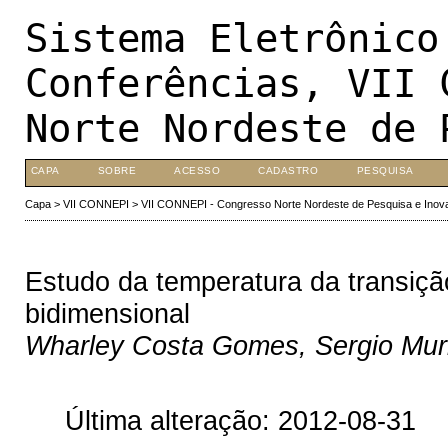
Sistema Eletrônico
Conferências, VII 
Norte Nordeste de 
CAPA
SOBRE
ACESSO
CADASTRO
PESQUISA
Capa
>
VII CONNEPI
>
VII CONNEPI - Congresso Norte Nordeste de Pesquisa e Inov
Estudo da temperatura da transiçã
bidimensional
Wharley Costa Gomes, Sergio Muri
Última alteração: 2012-08-31