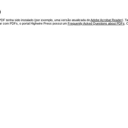
)
PDF tenha sido instalado (por exemplo, uma versão atualizada do
Adobe Acrobat Reader
). T
har com PDFs, o portal Highwire Press possui um
Frequently Asked Questions about PDFs
. 