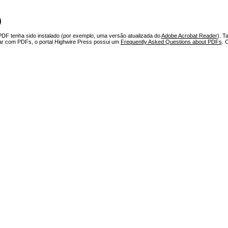
)
PDF tenha sido instalado (por exemplo, uma versão atualizada do
Adobe Acrobat Reader
). T
har com PDFs, o portal Highwire Press possui um
Frequently Asked Questions about PDFs
. 