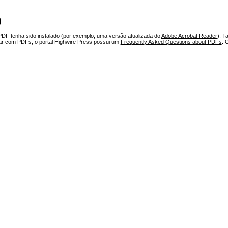
)
PDF tenha sido instalado (por exemplo, uma versão atualizada do
Adobe Acrobat Reader
). T
har com PDFs, o portal Highwire Press possui um
Frequently Asked Questions about PDFs
. 