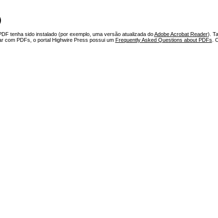
)
PDF tenha sido instalado (por exemplo, uma versão atualizada do
Adobe Acrobat Reader
). T
har com PDFs, o portal Highwire Press possui um
Frequently Asked Questions about PDFs
. 