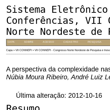
Sistema Eletrônico
Conferências, VII 
Norte Nordeste de 
CAPA
SOBRE
ACESSO
CADASTRO
PESQUISA
Capa
>
VII CONNEPI
>
VII CONNEPI - Congresso Norte Nordeste de Pesquisa e Inov
A perspectiva da complexidade na
Núbia Moura Ribeiro, André Luiz Le
Última alteração: 2012-10-16
Resumo