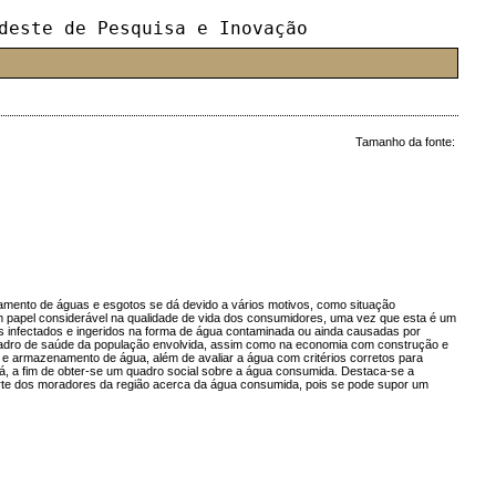
deste de Pesquisa e Inovação
Tamanho da fonte:
tamento de águas e esgotos se dá devido a vários motivos, como situação
um papel considerável na qualidade de vida dos consumidores, uma vez que esta é um
s infectados e ingeridos na forma de água contaminada ou ainda causadas por
o quadro de saúde da população envolvida, assim como na economia com construção e
 e armazenamento de água, além de avaliar a água com critérios corretos para
á, a fim de obter-se um quadro social sobre a água consumida. Destaca-se a
 parte dos moradores da região acerca da água consumida, pois se pode supor um