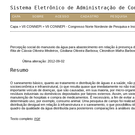
Sistema Eletrônico de Administração de Co
CAPA
SOBRE
ACESSO
CADASTRO
PESQUISA
Capa
>
VII CONNEPI
>
VII CONNEPI - Congresso Norte Nordeste de Pesquisa e In
Percepção social do manuseio da água para abastecimento em relação à presença d
Rita de Cássia Oliveira Medeiros, Gisiliana Oliveira Barbosa, Cleonilson Mafra Barb
Última alteração: 2012-09-02
Resumo
O saneamento básico, quanto ao tratamento e distribuição de águas e a saúde, não 
socioeconômica e infraestrutural, (o que resulta quase que imediatamente no não tr
importante veículo de doenças, que são causadas, em sua maioria, por micro-organi
resíduos industriais ou domésticos depositados por fatores externos. Assim, um sis
manutenção de hospitais e compra de medicamentos. É necessário, a fim de evitar a
determinado uso, por exemplo, consumo animal. Uma pesquisa de campo foi realizada
distribuição desigual em relação à infraestrutura e o saneamento, o que possibilito
quadro da qualidade da água distribuída para posteriores comparações à análises 
Texto completo:
PDF