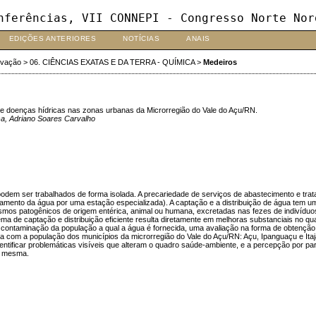
nferências, VII CONNEPI - Congresso Norte Nor
EDIÇÕES ANTERIORES
NOTÍCIAS
ANAIS
ovação
>
06. CIÊNCIAS EXATAS E DA TERRA - QUÍMICA
>
Medeiros
e doenças hídricas nas zonas urbanas da Microrregião do Vale do Açu/RN.
osa, Adriano Soares Carvalho
podem ser trabalhados de forma isolada. A precariedade de serviços de abastecimento e tra
atamento da água por uma estação especializada). A captação e a distribuição de água tem 
smos patogênicos de origem entérica, animal ou humana, excretadas nas fezes de indivíduo
tema de captação e distribuição eficiente resulta diretamente em melhoras substanciais n
 contaminação da população a qual a água é fornecida, uma avaliação na forma de obtenção
 com a população dos municípios da microrregião do Vale do Açu/RN: Açu, Ipanguaçu e Itaj
u identificar problemáticas visíveis que alteram o quadro saúde-ambiente, e a percepção por
da mesma.