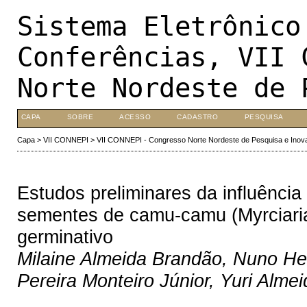
Sistema Eletrônico
Conferências, VII 
Norte Nordeste de 
CAPA
SOBRE
ACESSO
CADASTRO
PESQUISA
Capa
>
VII CONNEPI
>
VII CONNEPI - Congresso Norte Nordeste de Pesquisa e Inov
Estudos preliminares da influênci
sementes de camu-camu (Myrciaria
germinativo
Milaine Almeida Brandão, Nuno He
Pereira Monteiro Júnior, Yuri Alme