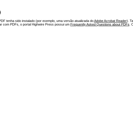
)
PDF tenha sido instalado (por exemplo, uma versão atualizada do
Adobe Acrobat Reader
). T
har com PDFs, o portal Highwire Press possui um
Frequently Asked Questions about PDFs
. 