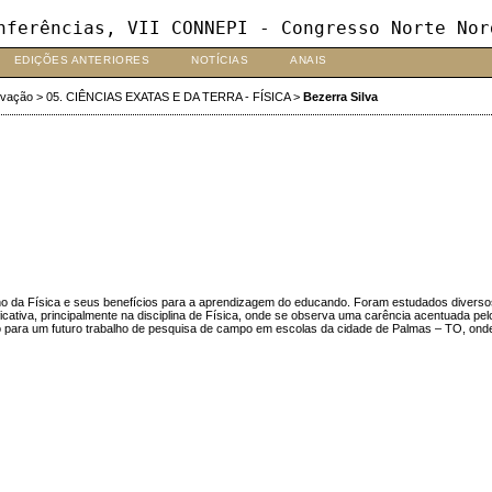
nferências, VII CONNEPI - Congresso Norte Nor
EDIÇÕES ANTERIORES
NOTÍCIAS
ANAIS
ovação
>
05. CIÊNCIAS EXATAS E DA TERRA - FÍSICA
>
Bezerra Silva
ino da Física e seus benefícios para a aprendizagem do educando. Foram estudados diversos 
icativa, principalmente na disciplina de Física, onde se observa uma carência acentuada pe
ão para um futuro trabalho de pesquisa de campo em escolas da cidade de Palmas – TO, onde