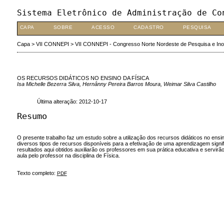
Sistema Eletrônico de Administração de Co
CAPA
SOBRE
ACESSO
CADASTRO
PESQUISA
Capa
>
VII CONNEPI
>
VII CONNEPI - Congresso Norte Nordeste de Pesquisa e In
OS RECURSOS DIDÁTICOS NO ENSINO DA FÍSICA
Isa Michelle Bezerra Silva, Hernânny Pereira Barros Moura, Weimar Silva Castilho
Última alteração: 2012-10-17
Resumo
O presente trabalho faz um estudo sobre a utilização dos recursos didáticos no ens
diversos tipos de recursos disponíveis para a efetivação de uma aprendizagem signif
resultados aqui obtidos auxiliarão os professores em sua prática educativa e servir
aula pelo professor na disciplina de Física.
Texto completo:
PDF