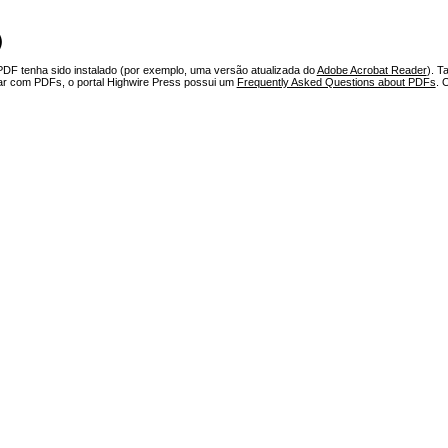
)
PDF tenha sido instalado (por exemplo, uma versão atualizada do
Adobe Acrobat Reader
). T
har com PDFs, o portal Highwire Press possui um
Frequently Asked Questions about PDFs
. 