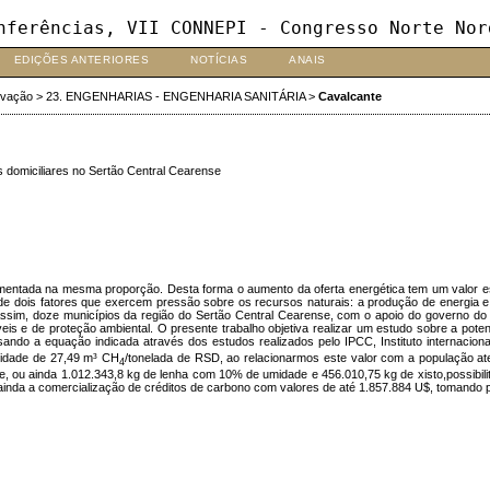
nferências, VII CONNEPI - Congresso Norte Nor
EDIÇÕES ANTERIORES
NOTÍCIAS
ANAIS
ovação
>
23. ENGENHARIAS - ENGENHARIA SANITÁRIA
>
Cavalcante
s domiciliares no Sertão Central Cearense
mentada na mesma proporção. Desta forma o aumento da oferta energética tem um valor est
e dois fatores que exercem pressão sobre os recursos naturais: a produção de energia 
ssim, doze municípios da região do Sertão Central Cearense, com o apoio do governo do e
s e de proteção ambiental. O presente trabalho objetiva realizar um estudo sobre a poten
ando a equação indicada através dos estudos realizados pelo IPCC, Instituto internacion
lidade de 27,49 m³ CH
/tonelada de RSD, ao relacionarmos este valor com a população a
4
sene, ou ainda 1.012.343,8 kg de lenha com 10% de umidade e 456.010,75 kg de xisto,possibi
ainda a comercialização de créditos de carbono com valores de até 1.857.884 U$, tomando p