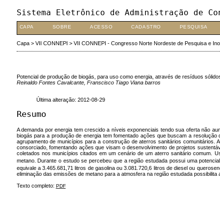
Sistema Eletrônico de Administração de Co
CAPA
SOBRE
ACESSO
CADASTRO
PESQUISA
Capa
>
VII CONNEPI
>
VII CONNEPI - Congresso Norte Nordeste de Pesquisa e In
Potencial de produção de biogás, para uso como energia, através de resíduos sólido
Reinaldo Fontes Cavalcante, Franscisco Tiago Viana barros
Última alteração: 2012-08-29
Resumo
A demanda por energia tem crescido a níveis exponenciais tendo sua oferta não au
biogás para a produção de energia tem fomentado ações que buscam a resolução d
agrupamento de municípios para a construção de aterros sanitários comunitários. A
consorciado, fomentando ações que visam o desenvolvimento de projetos sustentávei
coletados nos municípios citados em um cenário de um aterro sanitário comum. Us
metano. Durante o estudo se percebeu que a região estudada possui uma potencia
equivale a 3.465.681,71 litros de gasolina ou 3.081.720,6 litros de diesel ou quero
eliminação das emissões de metano para a atmosfera na região estudada possibilita 
Texto completo:
PDF