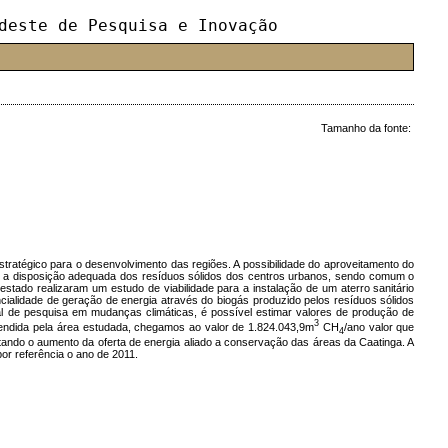
deste de Pesquisa e Inovação
Tamanho da fonte:
ratégico para o desenvolvimento das regiões. A possibilidade do aproveitamento do
e a disposição adequada dos resíduos sólidos dos centros urbanos, sendo comum o
stado realizaram um estudo de viabilidade para a instalação de um aterro sanitário
cialidade de geração de energia através do biogás produzido pelos resíduos sólidos
al de pesquisa em mudanças climáticas, é possível estimar valores de produção de
3
tendida pela área estudada, chegamos ao valor de 1.824.043,9m
CH
/ano valor que
4
litando o aumento da oferta de energia aliado a conservação das áreas da Caatinga. A
or referência o ano de 2011.