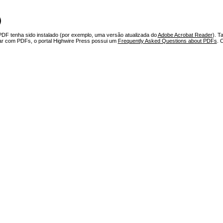
)
PDF tenha sido instalado (por exemplo, uma versão atualizada do
Adobe Acrobat Reader
). T
har com PDFs, o portal Highwire Press possui um
Frequently Asked Questions about PDFs
. 