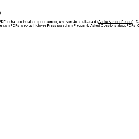
)
PDF tenha sido instalado (por exemplo, uma versão atualizada do
Adobe Acrobat Reader
). T
har com PDFs, o portal Highwire Press possui um
Frequently Asked Questions about PDFs
. 