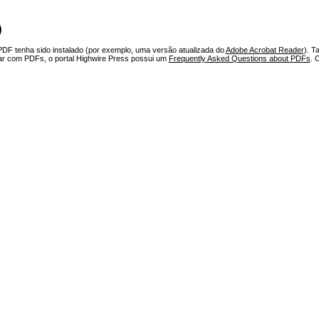
)
PDF tenha sido instalado (por exemplo, uma versão atualizada do
Adobe Acrobat Reader
). T
har com PDFs, o portal Highwire Press possui um
Frequently Asked Questions about PDFs
. 