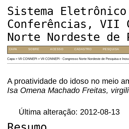
Sistema Eletrônico
Conferências, VII 
Norte Nordeste de 
CAPA
SOBRE
ACESSO
CADASTRO
PESQUISA
Capa
>
VII CONNEPI
>
VII CONNEPI - Congresso Norte Nordeste de Pesquisa e Inov
A proatividade do idoso no meio a
Isa Omena Machado Freitas, virgil
Última alteração: 2012-08-13
Resumo