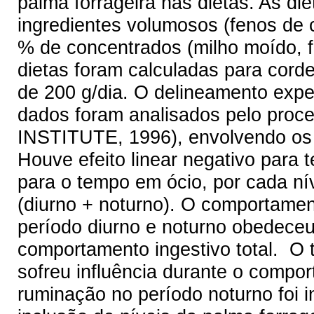
palma forrageira nas dietas. As d
ingredientes volumosos (fenos de 
% de concentrados (milho moído, far
dietas foram calculadas para cord
de 200 g/dia. O delineamento expe
dados foram analisados pelo pro
INSTITUTE, 1996), envolvendo os e
Houve efeito linear negativo para t
para o tempo em ócio, por cada nív
(diurno + noturno). O comportamen
período diurno e noturno obedece
comportamento ingestivo total. O
sofreu influência durante o compo
ruminação no período noturno foi i