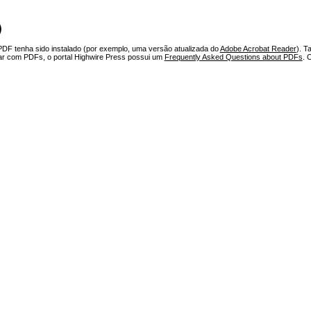
)
PDF tenha sido instalado (por exemplo, uma versão atualizada do
Adobe Acrobat Reader
). T
har com PDFs, o portal Highwire Press possui um
Frequently Asked Questions about PDFs
. 