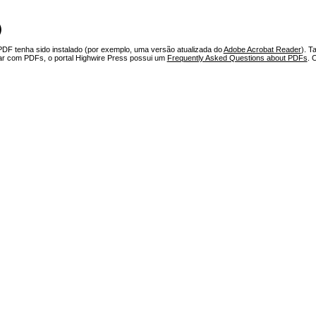
)
PDF tenha sido instalado (por exemplo, uma versão atualizada do
Adobe Acrobat Reader
). T
har com PDFs, o portal Highwire Press possui um
Frequently Asked Questions about PDFs
. 