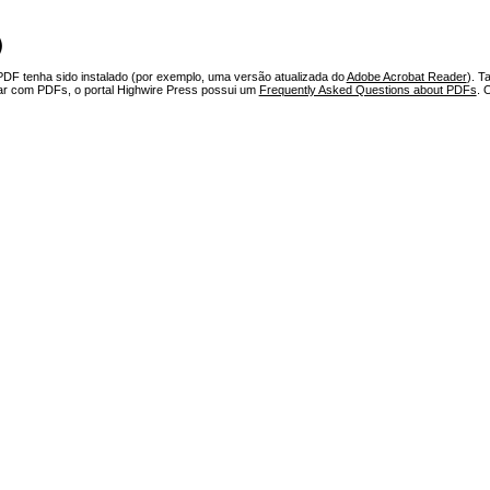
)
PDF tenha sido instalado (por exemplo, uma versão atualizada do
Adobe Acrobat Reader
). T
har com PDFs, o portal Highwire Press possui um
Frequently Asked Questions about PDFs
. 