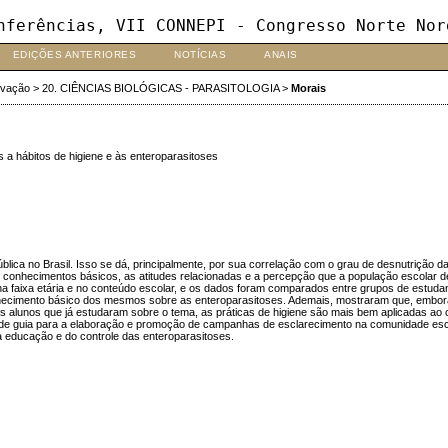
nferências, VII CONNEPI - Congresso Norte Nor
EDIÇÕES ANTERIORES
NOTÍCIAS
ANAIS
ovação
>
20. CIÊNCIAS BIOLÓGICAS - PARASITOLOGIA
>
Morais
a hábitos de higiene e às enteroparasitoses
ública no Brasil. Isso se dá, principalmente, por sua correlação com o grau de desnutrição 
conhecimentos básicos, as atitudes relacionadas e a percepção que a população escolar de S
a faixa etária e no conteúdo escolar, e os dados foram comparados entre grupos de estudant
conhecimento básico dos mesmos sobre as enteroparasitoses. Ademais, mostraram que, embor
os alunos que já estudaram sobre o tema, as práticas de higiene são mais bem aplicadas ao 
 de guia para a elaboração e promoção de campanhas de esclarecimento na comunidade esco
 educação e do controle das enteroparasitoses.