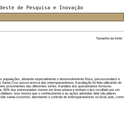
deste de Pesquisa e Inovação
Tamanho da fonte:
das populações, afetando especialmente o desenvolvimento físico, psicossomático e
anta Cruz possui acerca das enteroparasitoses. A avaliação foi feita utilizando de
es provenientes das diferentes séries. A análise dos questionários forneceu
a, 90% dos entrevistados morem em área urbana e tenham o lixo recolhido por um
cotidiano. Isso mostra que o conhecimento e as ações advindas dele são pilares
lar santa-cruzense, abordando o controle de enteroparasitoses no local, pois, como