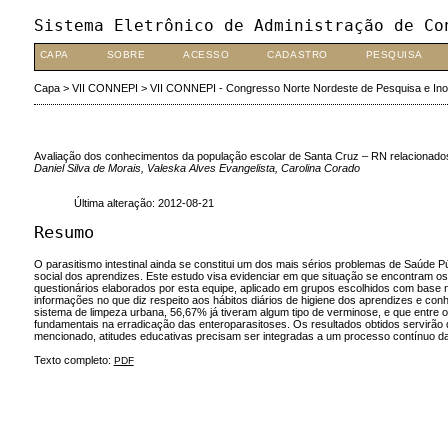
Sistema Eletrônico de Administração de Co
CAPA
SOBRE
ACESSO
CADASTRO
PESQUISA
Capa
>
VII CONNEPI
>
VII CONNEPI - Congresso Norte Nordeste de Pesquisa e In
Avaliação dos conhecimentos da população escolar de Santa Cruz – RN relacionados 
Daniel Silva de Morais, Valeska Alves Evangelista, Carolina Corado
Última alteração: 2012-08-21
Resumo
O parasitismo intestinal ainda se constitui um dos mais sérios problemas de Saúde P
social dos aprendizes. Este estudo visa evidenciar em que situação se encontram os 
questionários elaborados por esta equipe, aplicado em grupos escolhidos com base n
informações no que diz respeito aos hábitos diários de higiene dos aprendizes e 
sistema de limpeza urbana, 56,67% já tiveram algum tipo de verminose, e que entre 
fundamentais na erradicação das enteroparasitoses. Os resultados obtidos servirão
mencionado, atitudes educativas precisam ser integradas a um processo contínuo da
Texto completo:
PDF