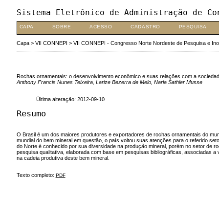
Sistema Eletrônico de Administração de Co
CAPA
SOBRE
ACESSO
CADASTRO
PESQUISA
Capa
>
VII CONNEPI
>
VII CONNEPI - Congresso Norte Nordeste de Pesquisa e In
Rochas ornamentais: o desenvolvimento econômico e suas relações com a sociedade 
Anthony Francis Nunes Teixeira, Larize Bezerra de Melo, Narla Sathler Musse
Última alteração: 2012-09-10
Resumo
O Brasil é um dos maiores produtores e exportadores de rochas ornamentais do mun
mundial do bem mineral em questão, o país voltou suas atenções para o referido se
do Norte é conhecido por sua diversidade na produção mineral, porém no setor de roc
pesquisa qualitativa, elaborada com base em pesquisas bibliográficas, associadas a 
na cadeia produtiva deste bem mineral.
Texto completo:
PDF