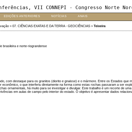
nferências, VII CONNEPI - Congresso Norte Nor
EDIÇÕES ANTERIORES
NOTÍCIAS
ANAIS
ovação
>
07. CIÊNCIAS EXATAS E DA TERRA - GEOCIÊNCIAS
>
Teixeira
brasileira e norte-riograndense
do, com destaque para os granitos (diorito e gnaisse) e o mármore. Entre os Estados que
tor econômico, o que interferiu diretamente na forma como estas rochas passaram a ser ex
has ornamentais, há muito para se investigar e divulgar. Este trabalho é um recorte de uma
vivências em aulas de campo pelo interior do estado. O objetivo é apresentar dados relacio