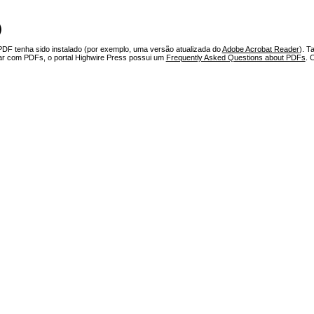
)
PDF tenha sido instalado (por exemplo, uma versão atualizada do
Adobe Acrobat Reader
). T
har com PDFs, o portal Highwire Press possui um
Frequently Asked Questions about PDFs
. 