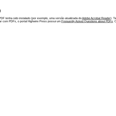
)
PDF tenha sido instalado (por exemplo, uma versão atualizada do
Adobe Acrobat Reader
). T
har com PDFs, o portal Highwire Press possui um
Frequently Asked Questions about PDFs
. 