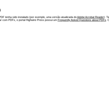
)
PDF tenha sido instalado (por exemplo, uma versão atualizada do
Adobe Acrobat Reader
). T
har com PDFs, o portal Highwire Press possui um
Frequently Asked Questions about PDFs
. 