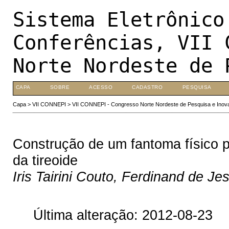
Sistema Eletrônico
Conferências, VII 
Norte Nordeste de 
CAPA
SOBRE
ACESSO
CADASTRO
PESQUISA
Capa
>
VII CONNEPI
>
VII CONNEPI - Congresso Norte Nordeste de Pesquisa e Inov
Construção de um fantoma físico p
da tireoide
Iris Tairini Couto, Ferdinand de Je
Última alteração: 2012-08-23