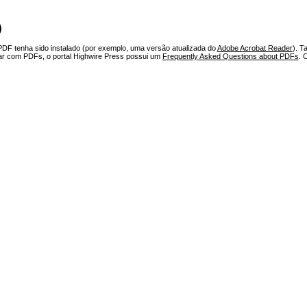
)
PDF tenha sido instalado (por exemplo, uma versão atualizada do
Adobe Acrobat Reader
). T
har com PDFs, o portal Highwire Press possui um
Frequently Asked Questions about PDFs
. 