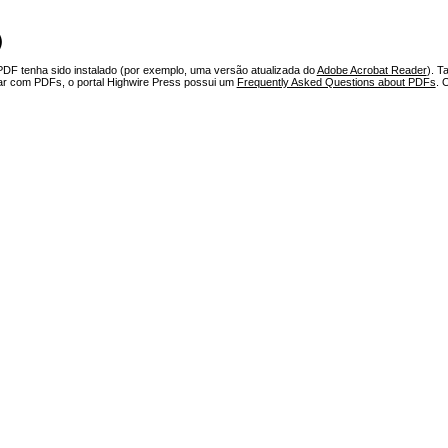
)
PDF tenha sido instalado (por exemplo, uma versão atualizada do
Adobe Acrobat Reader
). T
har com PDFs, o portal Highwire Press possui um
Frequently Asked Questions about PDFs
. 