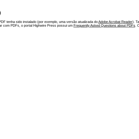
)
PDF tenha sido instalado (por exemplo, uma versão atualizada do
Adobe Acrobat Reader
). T
har com PDFs, o portal Highwire Press possui um
Frequently Asked Questions about PDFs
. 