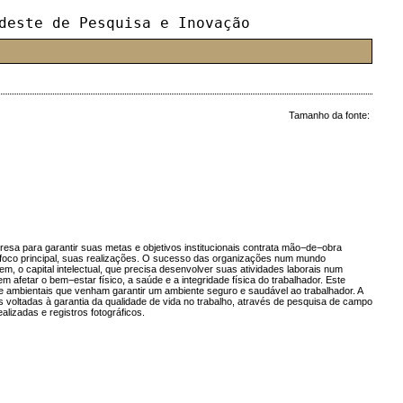
deste de Pesquisa e Inovação
Tamanho da fonte:
sa para garantir suas metas e objetivos institucionais contrata mão−de−obra
 foco principal, suas realizações. O sucesso das organizações num mundo
m, o capital intelectual, que precisa desenvolver suas atividades laborais num
 afetar o bem−estar físico, a saúde e a integridade física do trabalhador. Este
 e ambientais que venham garantir um ambiente seguro e saudável ao trabalhador. A
 voltadas à garantia da qualidade de vida no trabalho, através de pesquisa de campo
lizadas e registros fotográficos.