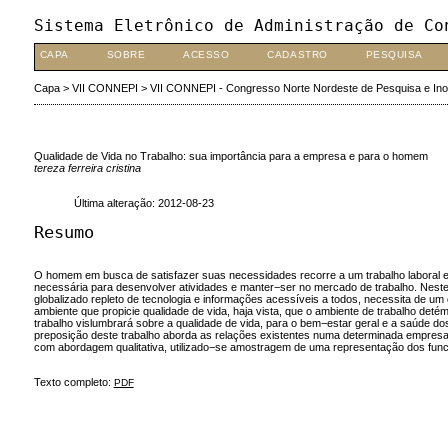
Sistema Eletrônico de Administração de Co
CAPA
SOBRE
ACESSO
CADASTRO
PESQUISA
Capa
>
VII CONNEPI
>
VII CONNEPI - Congresso Norte Nordeste de Pesquisa e In
Qualidade de Vida no Trabalho: sua importância para a empresa e para o homem
tereza ferreira cristina
Última alteração: 2012-08-23
Resumo
O homem em busca de satisfazer suas necessidades recorre a um trabalho laboral em
necessária para desenvolver atividades e manter−ser no mercado de trabalho. Nest
globalizado repleto de tecnologia e informações acessíveis a todos, necessita de um 
ambiente que propicie qualidade de vida, haja vista, que o ambiente de trabalho deté
trabalho vislumbrará sobre a qualidade de vida, para o bem−estar geral e a saúde d
preposição deste trabalho aborda as relações existentes numa determinada empresa n
com abordagem qualitativa, utilizado−se amostragem de uma representação dos funcio
Texto completo:
PDF