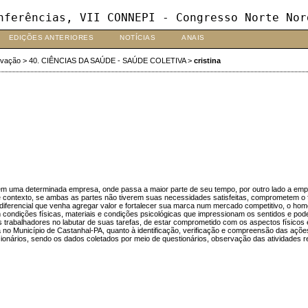
nferências, VII CONNEPI - Congresso Norte Nor
EDIÇÕES ANTERIORES
NOTÍCIAS
ANAIS
ovação
>
40. CIÊNCIAS DA SAÚDE - SAÚDE COLETIVA
>
cristina
 uma determinada empresa, onde passa a maior parte de seu tempo, por outro lado a empre
e contexto, se ambas as partes não tiverem suas necessidades satisfeitas, comprometem o
diferencial que venha agregar valor e fortalecer sua marca num mercado competitivo, o home
m condições físicas, materiais e condições psicológicas que impressionam os sentidos e podem
os trabalhadores no labutar de suas tarefas, de estar comprometido com os aspectos físicos
o Município de Castanhal-PA, quanto à identificação, verificação e compreensão das ações
nários, sendo os dados coletados por meio de questionários, observação das atividades rea