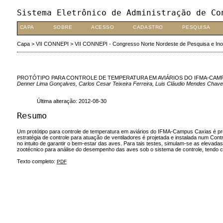
Sistema Eletrônico de Administração de Co
CAPA
SOBRE
ACESSO
CADASTRO
PESQUISA
Capa
>
VII CONNEPI
>
VII CONNEPI - Congresso Norte Nordeste de Pesquisa e In
PROTÓTIPO PARA CONTROLE DE TEMPERATURA EM AVIÁRIOS DO IFMA-CAM
Denner Lima Gonçalves, Carlos Cesar Teixeira Ferreira, Luis Cláudio Mendes Chav
Última alteração: 2012-08-30
Resumo
Um protótipo para controle de temperatura em aviários do IFMA-Campus Caxias é pro
estratégia de controle para atuação de ventiladores é projetada e instalada num Contr
no intuito de garantir o bem-estar das aves. Para tais testes, simulam-se as elevad
zootécnico para análise do desempenho das aves sob o sistema de controle, tendo com
Texto completo:
PDF