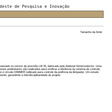
deste de Pesquisa e Inovação
Tamanho da fonte:
 baseado no sensor de precisão LM 35, fabricado pela
National Semiconductor.
Uma
tes preliminares são realizados para verificar a eficiência do sistema de controle,
te e circuito DIMMER (utilizado para controle da potência da lâmpada). Um estudo
e, garantindo a interdisciplinaridade do projeto.