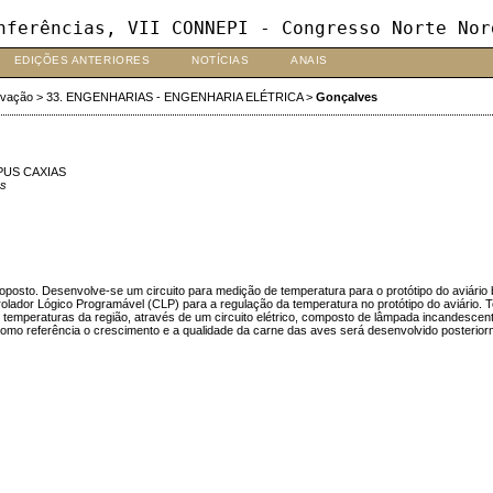
nferências, VII CONNEPI - Congresso Norte Nor
EDIÇÕES ANTERIORES
NOTÍCIAS
ANAIS
ovação
>
33. ENGENHARIAS - ENGENHARIA ELÉTRICA
>
Gonçalves
PUS CAXIAS
es
posto. Desenvolve-se um circuito para medição de temperatura para o protótipo do aviário
olador Lógico Programável (CLP) para a regulação da temperatura no protótipo do aviário. Tes
as temperaturas da região, através de um circuito elétrico, composto de lâmpada incandescen
o referência o crescimento e a qualidade da carne das aves será desenvolvido posteriorment