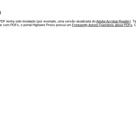
)
PDF tenha sido instalado (por exemplo, uma versão atualizada do
Adobe Acrobat Reader
). T
har com PDFs, o portal Highwire Press possui um
Frequently Asked Questions about PDFs
. 