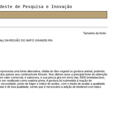
deste de Pesquisa e Inovação
Tamanho da fonte:
lis) DA REGIÃO DO MATO GRANDE-RN.
representa uma fonte alternativa, obtida do óleo vegetal ou gordura animal, podendo
a dos países aos combustíveis fósseis. Nos últimos anos a principal fonte de obtenção
m valor comercial, é saborosa, e sua pesca gira em torno das 3000 toneladas/ano,
 ser reutilizado como matéria prima. A gordura foi submetida à reação de
viscosidade, ponto de fulgor e índice de acidez, com o intuito de avaliar a qualidade
rado é de boa qualidade, sendo que é necessário a adição de biodiesel com baixo