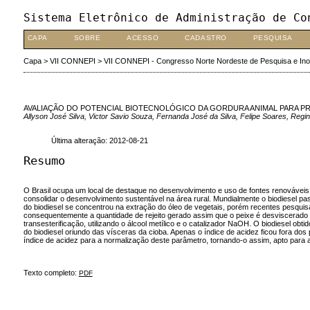
Sistema Eletrônico de Administração de Co
CAPA
SOBRE
ACESSO
CADASTRO
PESQUISA
Capa
>
VII CONNEPI
>
VII CONNEPI - Congresso Norte Nordeste de Pesquisa e In
AVALIAÇÃO DO POTENCIAL BIOTECNOLÓGICO DA GORDURA ANIMAL PARA PRODU
Allyson José Silva, Victor Savio Souza, Fernanda José da Silva, Felipe Soares, Regin
Última alteração: 2012-08-21
Resumo
O Brasil ocupa um local de destaque no desenvolvimento e uso de fontes renováveis de 
consolidar o desenvolvimento sustentável na área rural. Mundialmente o biodiesel pas
do biodiesel se concentrou na extração do óleo de vegetais, porém recentes pesqui
consequentemente a quantidade de rejeito gerado assim que o peixe é desviscerado te
transesterificação, utilizando o álcool metílico e o catalizador NaOH. O biodiesel obt
do biodiesel oriundo das vísceras da cioba. Apenas o índice de acidez ficou fora do
índice de acidez para a normalização deste parâmetro, tornando-o assim, apto para 
Texto completo:
PDF