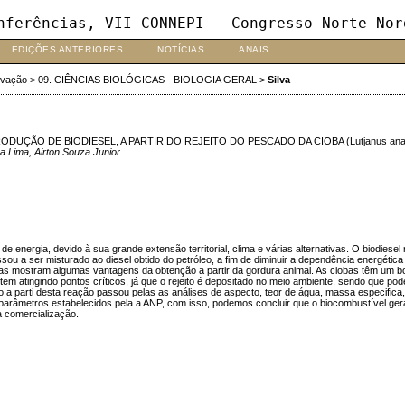
nferências, VII CONNEPI - Congresso Norte Nor
EDIÇÕES ANTERIORES
NOTÍCIAS
ANAIS
ovação
>
09. CIÊNCIAS BIOLÓGICAS - BIOLOGIA GERAL
>
Silva
ÇÃO DE BIODIESEL, A PARTIR DO REJEITO DO PESCADO DA CIOBA (Lutjanus ana
a Lima, Airton Souza Junior
energia, devido à sua grande extensão territorial, clima e várias alternativas. O biodiesel 
sou a ser misturado ao diesel obtido do petróleo, a fim de diminuir a dependência energétic
sas mostram algumas vantagens da obtenção a partir da gordura animal. As ciobas têm um bo
m atingindo pontos críticos, já que o rejeito é depositado no meio ambiente, sendo que pode
ido a parti desta reação passou pelas as análises de aspecto, teor de água, massa especifica, 
s parâmetros estabelecidos pela a ANP, com isso, podemos concluir que o biocombustível ge
a comercialização.