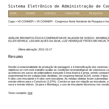
Sistema Eletrônico de Administração de Co
CAPA
SOBRE
ACESSO
CADASTRO
PESQUISA
Capa
>
VII CONNEPI
>
VII CONNEPI - Congresso Norte Nordeste de Pesquisa e In
ANÁLISE BROMATOLÓGICA COMPARATIVA DE SILAGEM DE SORGO, MOMBAÇA
ELLEN KEHRLE, LEILIANI ALVES DA SILVA, LUIZ HENRIQUE FRÓES MICHELI
Última alteração: 2012-10-17
Resumo
Devido à estacionalidade de produção de pastagens e à intensificação dos sistemas
objetivou-se com este trabalho avaliar as condições bromatológicas de volumosos c
aconteceu em sacos de polipropileno trançado e lona branca e preta, sendo compactad
experimental foi em subparcelas divididas, em esquema fatorial 3x2x6, sendo 3 tipo
6 silos com inoculante e 6 silos sem inoculante. As médias obtidas foram submetidas
extrato etéreo para o Consórcio (1,07%). Conclui-se que em relação ao inoculante, a n
seca e extrato etéreo. Já para o Mombaça, o uso de inoculante favoreceu nos resultado
Texto completo:
PDF