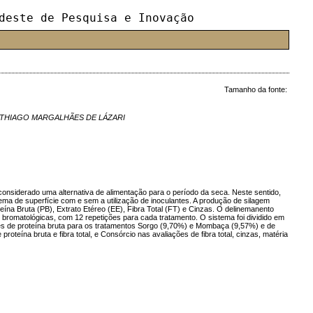
deste de Pesquisa e Inovação
Tamanho da fonte:
, THIAGO MARGALHÃES DE LÁZARI
onsiderado uma alternativa de alimentação para o período da seca. Neste sentido,
ma de superfície com e sem a utilização de inoculantes. A produção de silagem
eína Bruta (PB), Extrato Etéreo (EE), Fibra Total (FT) e Cinzas. O delinemanento
 bromatológicas, com 12 repetições para cada tratamento. O sistema foi dividido em
ises de proteína bruta para os tratamentos Sorgo (9,70%) e Mombaça (9,57%) e de
teína bruta e fibra total, e Consórcio nas avaliações de fibra total, cinzas, matéria