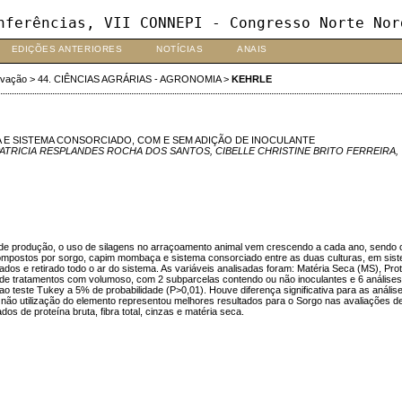
nferências, VII CONNEPI - Congresso Norte Nor
EDIÇÕES ANTERIORES
NOTÍCIAS
ANAIS
ovação
>
44. CIÊNCIAS AGRÁRIAS - AGRONOMIA
>
KEHRLE
 E SISTEMA CONSORCIADO, COM E SEM ADIÇÃO DE INOCULANTE
N, PATRICIA RESPLANDES ROCHA DOS SANTOS, CIBELLE CHRISTINE BRITO FERREIRA
 de produção, o uso de silagens no arraçoamento animal vem crescendo a cada ano, sendo c
ompostos por sorgo, capim mombaça e sistema consorciado entre as duas culturas, em siste
os e retirado todo o ar do sistema. As variáveis analisadas foram: Matéria Seca (MS), Prot
s de tratamentos com volumoso, com 2 subparcelas contendo ou não inoculantes e 6 análises
 ao teste Tukey a 5% de probabilidade (P>0,01). Houve diferença significativa para as anál
ão utilização do elemento representou melhores resultados para o Sorgo nas avaliações de pro
s de proteína bruta, fibra total, cinzas e matéria seca.