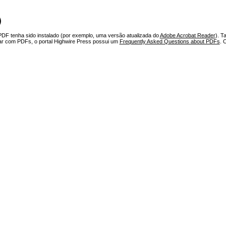
)
PDF tenha sido instalado (por exemplo, uma versão atualizada do
Adobe Acrobat Reader
). T
har com PDFs, o portal Highwire Press possui um
Frequently Asked Questions about PDFs
. 