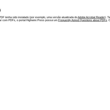
)
PDF tenha sido instalado (por exemplo, uma versão atualizada do
Adobe Acrobat Reader
). T
har com PDFs, o portal Highwire Press possui um
Frequently Asked Questions about PDFs
. 