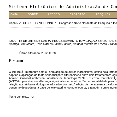
Sistema Eletrônico de Administração de Co
CAPA
SOBRE
ACESSO
CADASTRO
PESQUISA
Capa
>
VII CONNEPI
>
VII CONNEPI - Congresso Norte Nordeste de Pesquisa e In
IOGURTE DE LEITE DE CABRA: PROCESSAMENTO E AVALIAÇÃO SENSORIAL 
Rodrigo Leite Moura, José Marcos Sousa Santos, Rafaella Martins de Freitas, Franc
Última alteração: 2012-11-28
Resumo
O iogurte é um produto com ou sem adição de outros ingredientes, obtido pela ferm
caprino e aplicação de teste sensorial para diferenciação entre dois tratamentos: io
Análise Sensorial, ambos na Faculdade de Tecnologia CENTEC Sertão Central em Quixe
(ANOVA), percebeu-se diferença significativa ao nível de 5% de probabilidade para o
relação aos atributos do iogurte adoçado com mel. A adição de mel aumenta o valor n
consumo de produtos à base de leite caprino, como o iogurte, e também com o increme
Texto completo:
PDF