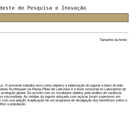
deste de Pesquisa e Inovação
Tamanho da fonte:
us
. O presente trabalho teve como objetivo a elaboração de iogurte à base de leite
o foi efetuado na Planta Piloto de Laticínios e o teste sensorial no Laboratório de
ceitação global. De acordo com os resultados obtidos pela análise de variância
metro viscosidade. As médias do iogurte adoçado com açúcar foram superiores em
tes com sua adição. A aplicação de um programa de divulgação dos benefícios sobre o
lhor a população.