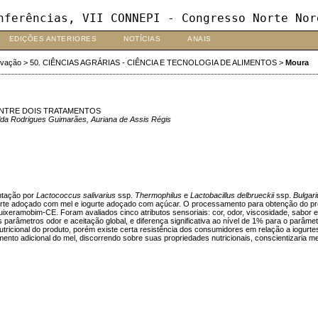
nferências, VII CONNEPI - Congresso Norte Nor
EDIÇÕES ANTERIORES
NOTÍCIAS
ANAIS
ovação
>
50. CIÊNCIAS AGRÁRIAS - CIÊNCIA E TECNOLOGIA DE ALIMENTOS
>
Moura
ENTRE DOIS TRATAMENTOS
ilda Rodrigues Guimarães, Auriana de Assis Régis
entação por
Lactococcus salivarius
ssp.
Thermophilus
e
Lactobacillus delbrueckii
ssp.
Bulgari
gurte adoçado com mel e iogurte adoçado com açúcar. O processamento para obtenção do produt
ramobim-CE. Foram avaliados cinco atributos sensoriais: cor, odor, viscosidade, sabor e a
s parâmetros odor e aceitação global, e diferença significativa ao nível de 1% para o parâ
utricional do produto, porém existe certa resistência dos consumidores em relação a iogur
nto adicional do mel, discorrendo sobre suas propriedades nutricionais, conscientizaria me