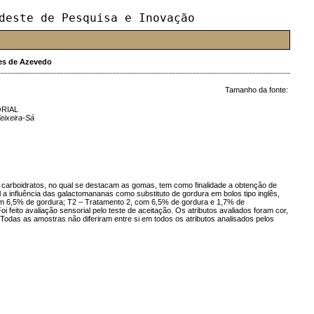
deste de Pesquisa e Inovação
es de Azevedo
Tamanho da fonte:
ORIAL
eixeira-Sá
 carboidratos, no qual se destacam as gomas, tem como finalidade a obtenção de
l a influência das galactomananas como substituto de gordura em bolos tipo inglês,
om 6,5% de gordura; T2 – Tratamento 2, com 6,5% de gordura e 1,7% de
feito avaliação sensorial pelo teste de aceitação. Os atributos avaliados foram cor,
. Todas as amostras não diferiram entre si em todos os atributos analisados pelos