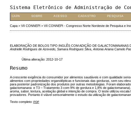
Sistema Eletrônico de Administração de Co
CAPA
SOBRE
ACESSO
CADASTRO
PESQUISA
Capa
>
VII CONNEPI
>
VII CONNEPI - Congresso Norte Nordeste de Pesquisa e In
ELABORAÇÃO DE BOLOS TIPO INGLÊS COM ADIÇÃO DE GALACTOMANANAS DE 
Andrielle Rodrigues de Azevedo, Samara Rodrigues Silva, Antonia Ariana Camelo Pas
Última alteração: 2012-10-17
Resumo
A crescente exigência do consumidor por alimentos saudáveis e com qualidade senso
alimentos com propriedades organolépticas e funcionais das gorduras, sem seu elevado
para posterior padronização dos produtos por outras metodologias. Foram elaborad
galactomanana e T3 – Tratamento 3 com 9% de gordura e 1,8% de galactomanana). Para 
aroma, sabor, textura, aceitação global e intenção de compra. O teste utilizou escala
provadores. Portanto é viável sensorialmente o estudo da utilização de galactomana
Texto completo:
PDF