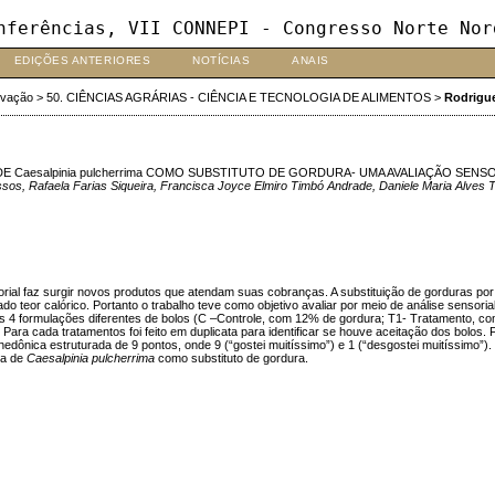
nferências, VII CONNEPI - Congresso Norte Nor
EDIÇÕES ANTERIORES
NOTÍCIAS
ANAIS
ovação
>
50. CIÊNCIAS AGRÁRIAS - CIÊNCIA E TECNOLOGIA DE ALIMENTOS
>
Rodrigu
Caesalpinia pulcherrima COMO SUBSTITUTO DE GORDURA- UMA AVALIAÇÃO SENS
sos, Rafaela Farias Siqueira, Francisca Joyce Elmiro Timbó Andrade, Daniele Maria Alves T
rial faz surgir novos produtos que atendam suas cobranças. A substituição de gorduras por
 teor calórico. Portanto o trabalho teve como objetivo avaliar por meio de análise sensoria
os 4 formulações diferentes de bolos (C –Controle, com 12% de gordura; T1- Tratamento, c
cada tratamentos foi feito em duplicata para identificar se houve aceitação dos bolos. Foi 
 hedônica estruturada de 9 pontos, onde 9 (“gostei muitíssimo”) e 1 (“desgostei muitíssimo”)
na de
Caesalpinia pulcherrima
como substituto de gordura.